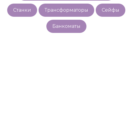
Станки
Трансформаторы
Сейфы
Банкоматы
Закажите услуги по
телефону:
8 (800) 250-60-67
или оставьте заявку, и мы Вам
перезвоним