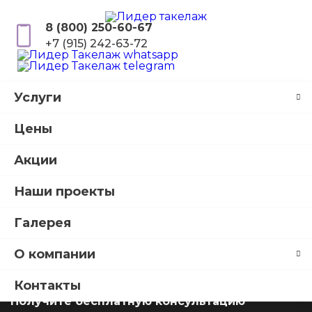
8 (800) 250-60-67
+7 (915) 242-63-72
Услуги
Главная
Услуги
Такелаж
Пианино
Цены
Перевозка пианино и
Акции
роялей
Наши проекты
Наша компания предоставляет услуги такелажа
Галерея
пианино в Москве и Московской области. Также
выезжаем в другие регионы России. Работаем на
О компании
объектах любой сложности с 2006 года.
Контакты
Получите бесплатную консультацию