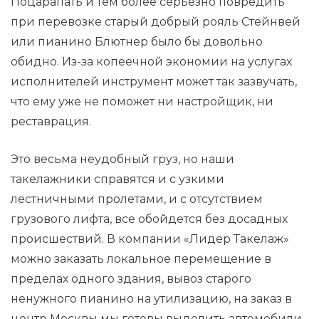
Поцарапать и тем более серьезно повредить
при перевозке старый добрый рояль Стейнвей
или пианино Блютнер было бы довольно
обидно. Из-за копеечной экономии на услугах
исполнителей инструмент может так зазвучать,
что ему уже не поможет ни настройщик, ни
реставрация.
Это весьма неудобный груз, но наши
такелажники справятся и с узкими
лестничными пролетами, и с отсутствием
грузового лифта, все обойдется без досадных
происшествий. В компании «Лидер Такелаж»
можно заказать локальное перемещение в
пределах одного здания, вывоз старого
ненужного пианино на утилизацию, на заказ в
центр Москвы мы готовы выделить автомобили