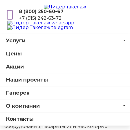
8 (800) 250-60-67
+7 (915) 242-63-72
Услуги
Главная
О компании
Цены
О компании
Акции
Наши проекты
«Лидер Такелаж» – это команда
Галерея
профессионалов, которые оказывают
такелажные услуги на протяжении долгих лет. С
О компании
2006 года мы занимаемся погрузкой/
разгрузкой, доставкой и монтажом всех видов
Контакты
оборудования, габариты или вес которых