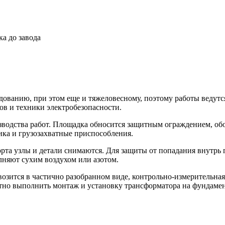
ка до завода
дованию, при этом еще и тяжеловесному, поэтому работы ведут
в и техники электробезопасности.
одства работ. Площадка обносится защитным ограждением, обо
ика и грузозахватные приспособления.
та узлы и детали снимаются. Для защиты от попадания внутрь 
лняют сухим воздухом или азотом.
зится в частично разобранном виде, контрольно-измерительная
тно выполнить монтаж и установку трансформатора на фундамен