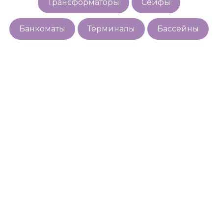
Трансформаторы
Сейфы
Банкоматы
Терминалы
Бассейны
Закажите услуги по
телефону:
8 (800) 250-60-67
или оставьте заявку, и мы Вам
перезвоним