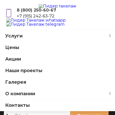
8 (800) 250-60-67
+7 (915) 242-63-72
Услуги
Главная
Услуги
Перевозка грузов
Станки
Цены
Перевозка станков
Акции
Наша компания осуществляет перевозку станков в
Наши проекты
Москве и Московской области. Также выезжаем в
другие регионы России. Работаем на объектах
Галерея
любой сложности с 2006 года.
О компании
Получите бесплатную консультацию
Контакты