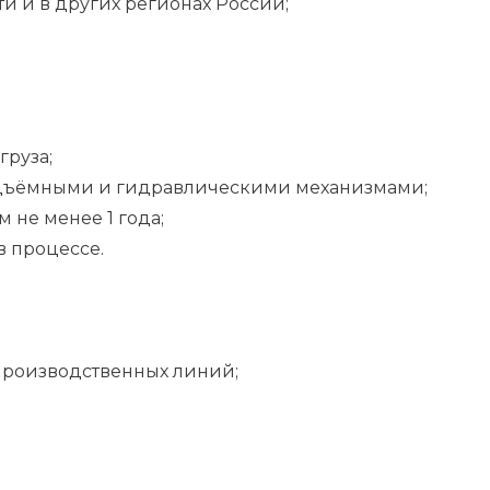
ти и в других регионах России;
руза;
подъёмными и гидравлическими механизмами;
 не менее 1 года;
в процессе.
 производственных линий;