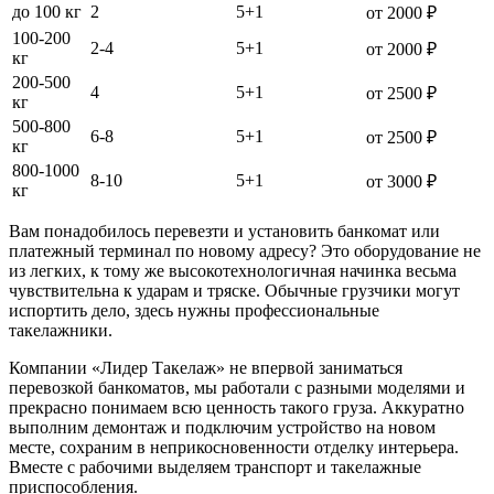
до 100 кг
2
5+1
от 2000 ₽
100-200
2-4
5+1
от 2000 ₽
кг
200-500
4
5+1
от 2500 ₽
кг
500-800
6-8
5+1
от 2500 ₽
кг
800-1000
8-10
5+1
от 3000 ₽
кг
Вам понадобилось перевезти и установить банкомат или
платежный терминал по новому адресу? Это оборудование не
из легких, к тому же высокотехнологичная начинка весьма
чувствительна к ударам и тряске. Обычные грузчики могут
испортить дело, здесь нужны профессиональные
такелажники.
Компании «Лидер Такелаж» не впервой заниматься
перевозкой банкоматов, мы работали с разными моделями и
прекрасно понимаем всю ценность такого груза. Аккуратно
выполним демонтаж и подключим устройство на новом
месте, сохраним в неприкосновенности отделку интерьера.
Вместе с рабочими выделяем транспорт и такелажные
приспособления.