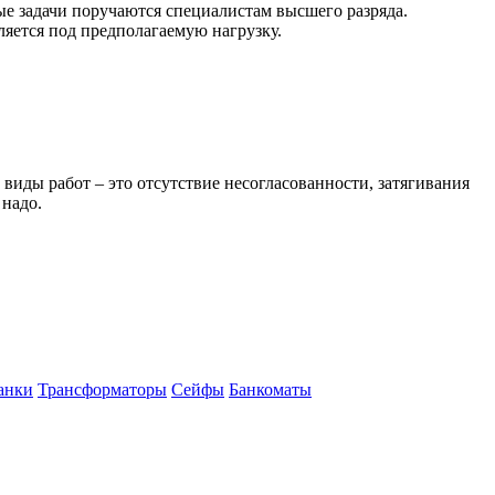
ые задачи поручаются специалистам высшего разряда.
яется под предполагаемую нагрузку.
виды работ – это отсутствие несогласованности, затягивания
 надо.
анки
Трансформаторы
Сейфы
Банкоматы