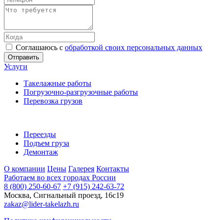
Соглашаюсь с
обработкой своих персональных данных
Отправить
Услуги
Такелажные работы
Погрузочно-разгрузочные работы
Перевозка грузов
Переезды
Подъем груза
Демонтаж
О компании
Цены
Галерея
Контакты
Работаем во всех городах России
8 (800) 250-60-67
+7 (915) 242-63-72
Москва, Сигнальный проезд, 16с19
zakaz@lider-takelazh.ru