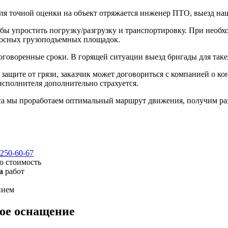
ля точной оценки на объект отряжается инженер ПТО, выезд на
обы упростить погрузку/разгрузку и транспортировку. При нео
носных грузоподъемных площадок.
 оговоренные сроки. В горящей ситуации выезд бригады для такел
ащите от грязи, заказчик может договориться с компанией о ко
исполнителя дополнительно страхуется.
са мы проработаем оптимальный маршрут движения, получим ра
 250-60-67
ю стоимость
а
работ
нием
ое оснащение