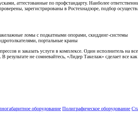
сками, аттестованные по профстандарту. Наиболее ответственн
оверены, зарегистрированы в Ростехнадзоре, подбор осуществл
 такелажные ломы с подкатными опорами, скиддинг-системы
гидротолкателями, портальные краны
ессов и заказать услуги в комплексе. Один исполнитель на все 
В результате не сомневайтесь, «Лидер Такелаж» сделает все как
пногабаритное оборудование
Полиграфическое оборудование
Ст